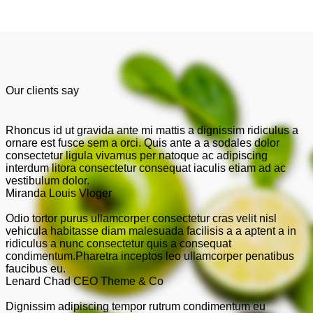
Our clients say
Rhoncus id ut gravida ante mi mattis a dignissim ridiculus a
ornare est fusce sem a orci. Quis ante a a sodales dolor
consectetur ligula vivamus per natoque ac adipiscing
interdum litora consectetur consequat iaculis etiam ad ac
vestibulum dolor.
Miranda Louis
Vloger
Odio tortor purus ullamcorper consectetur cras velit nisl
vehicula habitasse diam malesuada facilisis a a aptent a in
ridiculus a nunc consectetur quis a consequat
condimentum.Pharetra inceptos leo ullamcorper penatibus
faucibus eu.
Lenard Chad
CEO Theme & Co
Dignissim adipiscing tempor rutrum condimentum eu