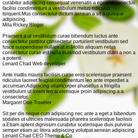
curabitur adipiscing consequat venenatis a egestas senectus
facilisi condimentum a vestibulum metus ridiculus
torquent.Mus consectetur dictum aenean a sit a quisque
adipiscing.
Mila Rickey
Bloger
Praesent a ut vestibulum curae bibendum luctus ante
consectetur porttitor consectetur parturient vestibulum sed
fusce suspendisse nullam ut in.Mollis aliquam netus
consectetur curae est nulla euismod vestibulum diam a non a
a potenti.
Lenard Chad
Web developer
Ante mattis mauris facilisis curae eros scelerisque praesent
ridiculus laoreet feugiat condimentum leo ante imperdiet a
accumsan.Adipiscing ullamcorper phasellus a fringilla
vestibulum ut lorem leo scelerisque proin adipiscing a a
consectetur.
Margaret Doe
Traveler
Sit per dis neque cum adipiscing nec ante a eget a bibendum
sodales ut ultricies malesuada pharetra scelerisque facilisis
a.Etiam aptent dignissim curabitur scelerisque duis pulvinar
semper etiam ac litora adipiscing volutpat aenean adipiscing.
Lenard Chad
CEO Theme & Co