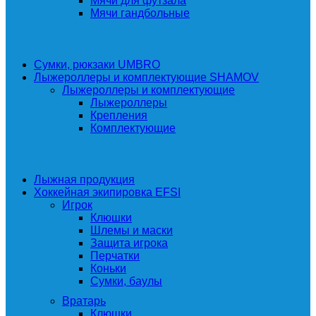
Мячи для футзала
Мячи гандбольные
Сумки, рюкзаки UMBRO
Лыжероллеры и комплектующие SHAMOV
Лыжероллеры и комплектующие
Лыжероллеры
Крепления
Комплектующие
Лыжная продукция
Хоккейная экипировка EFSI
Игрок
Клюшки
Шлемы и маски
Защита игрока
Перчатки
Коньки
Сумки, баулы
Вратарь
Клюшки