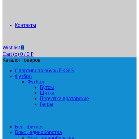
Контакты
Wishlist
0
Cart (
o
)
0
/
0
₽
Каталог товаров
Спортивная обувь EKSIS
Футбол
Футбол
Бутсы
Щитки
Перчатки вратарские
Гетры
Бег , фитнес
Бокс , единоборства
Бокс , единоборства