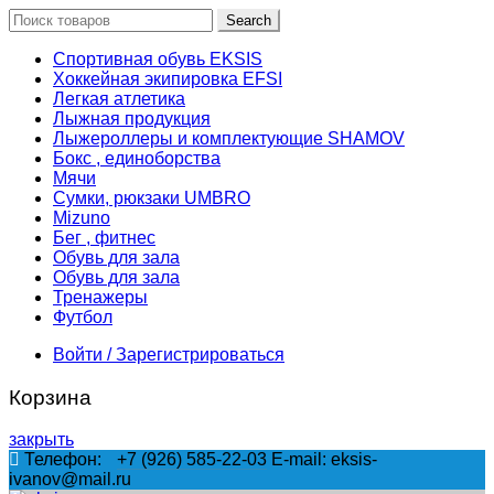
Search
Спортивная обувь EKSIS
Хоккейная экипировка EFSI
Легкая атлетика
Лыжная продукция
Лыжероллеры и комплектующие SHAMOV
Бокс , единоборства
Мячи
Сумки, рюкзаки UMBRO
Mizuno
Бег , фитнес
Обувь для зала
Обувь для зала
Тренажеры
Футбол
Войти / Зарегистрироваться
Корзина
закрыть
Телефон:
+7 (926) 585-22-03
E-mail: eksis-
ivanov@mail.ru