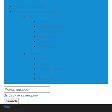
Лыжная продукция
Хоккейная экипировка EFSI
Игрок
Клюшки
Шлемы и маски
Защита игрока
Перчатки
Коньки
Сумки, баулы
Вратарь
Клюшки
Шлемы
Защиты вратаря
Коньки
Сумки, баулы
Выберите категорию
Search
Back