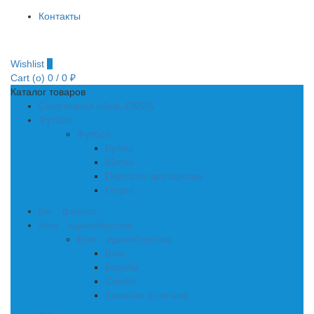
Контакты
Wishlist
0
Cart (
o
)
0
/
0
₽
Каталог товаров
Спортивная обувь EKSIS
Футбол
Футбол
Бутсы
Щитки
Перчатки вратарские
Гетры
Бег , фитнес
Бокс , единоборства
Бокс , единоборства
Бокс
Борьба
Самбо
Тяжелая атлетика