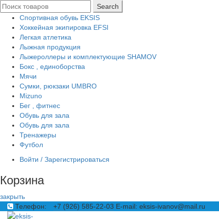
Search
Спортивная обувь EKSIS
Хоккейная экипировка EFSI
Легкая атлетика
Лыжная продукция
Лыжероллеры и комплектующие SHAMOV
Бокс , единоборства
Мячи
Сумки, рюкзаки UMBRO
Mizuno
Бег , фитнес
Обувь для зала
Обувь для зала
Тренажеры
Футбол
Войти / Зарегистрироваться
Корзина
закрыть
Телефон:
+7 (926) 585-22-03
E-mail: eksis-ivanov@mail.ru