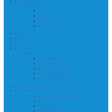
Обувь для зала
Обувь для зала
Футбол
Волейбол
Баскетбол
Теннис
Легкая атлетика
Mizuno
Тренажеры
Мячи
Мячи
Мячи футбольные
Мячи баскетбольные
Мячи волейбольные
Мячи для футзала
Мячи гандбольные
Сумки, рюкзаки UMBRO
Лыжероллеры и комплектующие SHAMOV
Лыжероллеры и комплектующие
Лыжероллеры
Крепления
Комплектующие