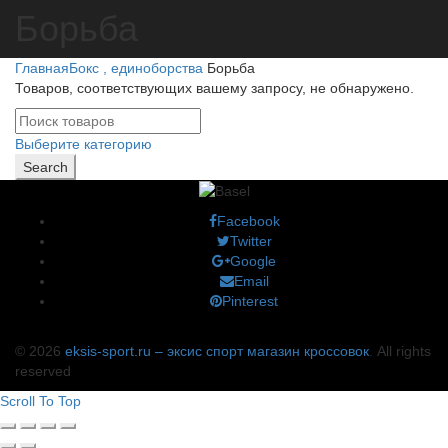
Борьба
Главная
Бокс , единоборства
Борьба
Товаров, соответствующих вашему запросу, не обнаружено.
Выберите категорию
Search
Facebook
Twitter
Google
Email
Pinterest
© 2026
eksis-sport.ru – эксис спорт магазин кроссовок
. All rights
reserved
Scroll To Top