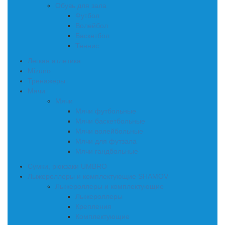
Обувь для зала
Футбол
Волейбол
Баскетбол
Теннис
Легкая атлетика
Mizuno
Тренажеры
Мячи
Мячи
Мячи футбольные
Мячи баскетбольные
Мячи волейбольные
Мячи для футзала
Мячи гандбольные
Сумки, рюкзаки UMBRO
Лыжероллеры и комплектующие SHAMOV
Лыжероллеры и комплектующие
Лыжероллеры
Крепления
Комплектующие