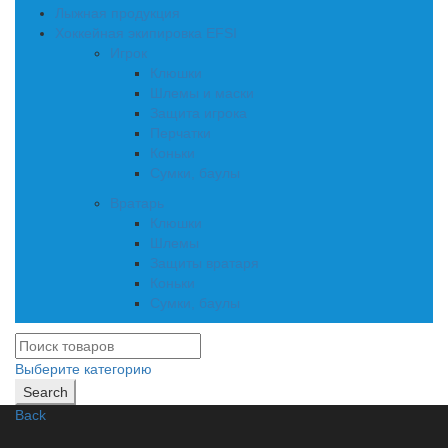
Лыжная продукция
Хоккейная экипировка EFSI
Игрок
Клюшки
Шлемы и маски
Защита игрока
Перчатки
Коньки
Сумки, баулы
Вратарь
Клюшки
Шлемы
Защиты вратаря
Коньки
Сумки, баулы
Выберите категорию
Search
Back