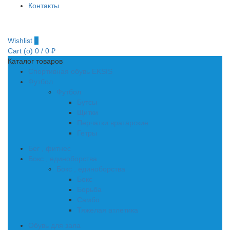
Контакты
Wishlist
0
Cart (
o
)
0
/
0
₽
Каталог товаров
Спортивная обувь EKSIS
Футбол
Футбол
Бутсы
Щитки
Перчатки вратарские
Гетры
Бег , фитнес
Бокс , единоборства
Бокс , единоборства
Бокс
Борьба
Самбо
Тяжелая атлетика
Обувь для зала