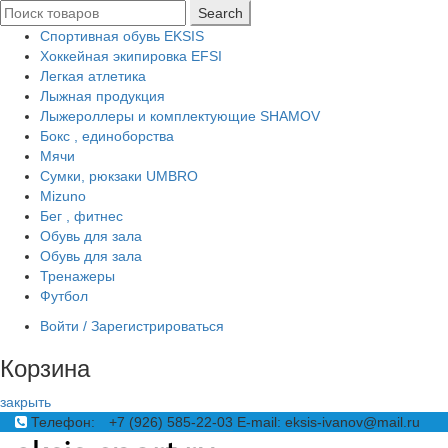
Search
Спортивная обувь EKSIS
Хоккейная экипировка EFSI
Легкая атлетика
Лыжная продукция
Лыжероллеры и комплектующие SHAMOV
Бокс , единоборства
Мячи
Сумки, рюкзаки UMBRO
Mizuno
Бег , фитнес
Обувь для зала
Обувь для зала
Тренажеры
Футбол
Войти / Зарегистрироваться
Корзина
закрыть
Телефон:
+7 (926) 585-22-03
E-mail: eksis-ivanov@mail.ru