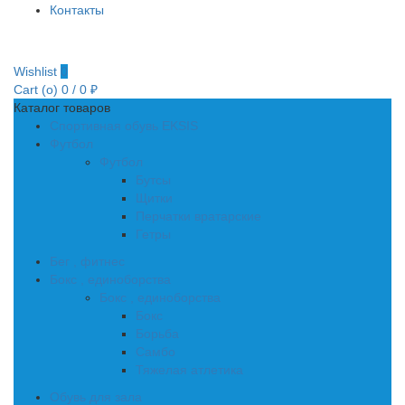
Контакты
Wishlist
0
Cart (
o
)
0
/
0
₽
Каталог товаров
Спортивная обувь EKSIS
Футбол
Футбол
Бутсы
Щитки
Перчатки вратарские
Гетры
Бег , фитнес
Бокс , единоборства
Бокс , единоборства
Бокс
Борьба
Самбо
Тяжелая атлетика
Обувь для зала