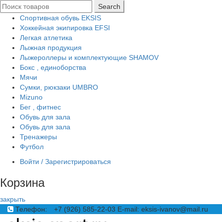
Search
Спортивная обувь EKSIS
Хоккейная экипировка EFSI
Легкая атлетика
Лыжная продукция
Лыжероллеры и комплектующие SHAMOV
Бокс , единоборства
Мячи
Сумки, рюкзаки UMBRO
Mizuno
Бег , фитнес
Обувь для зала
Обувь для зала
Тренажеры
Футбол
Войти / Зарегистрироваться
Корзина
закрыть
Телефон:
+7 (926) 585-22-03
E-mail: eksis-ivanov@mail.ru