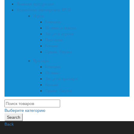
Лыжная продукция
Хоккейная экипировка EFSI
Игрок
Клюшки
Шлемы и маски
Защита игрока
Перчатки
Коньки
Сумки, баулы
Вратарь
Клюшки
Шлемы
Защиты вратаря
Коньки
Сумки, баулы
Выберите категорию
Search
Back