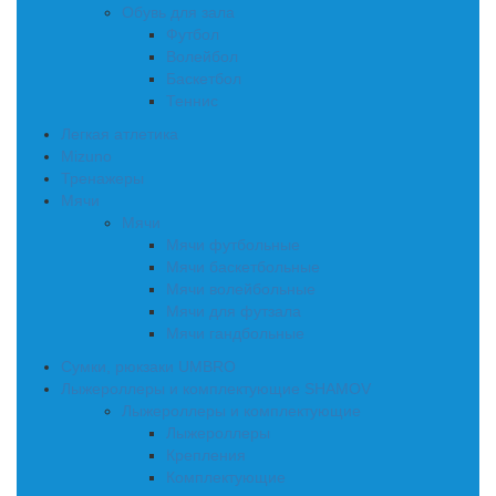
Обувь для зала
Футбол
Волейбол
Баскетбол
Теннис
Легкая атлетика
Mizuno
Тренажеры
Мячи
Мячи
Мячи футбольные
Мячи баскетбольные
Мячи волейбольные
Мячи для футзала
Мячи гандбольные
Сумки, рюкзаки UMBRO
Лыжероллеры и комплектующие SHAMOV
Лыжероллеры и комплектующие
Лыжероллеры
Крепления
Комплектующие