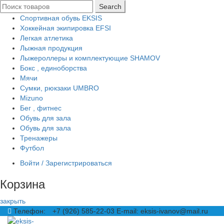
Search
Спортивная обувь EKSIS
Хоккейная экипировка EFSI
Легкая атлетика
Лыжная продукция
Лыжероллеры и комплектующие SHAMOV
Бокс , единоборства
Мячи
Сумки, рюкзаки UMBRO
Mizuno
Бег , фитнес
Обувь для зала
Обувь для зала
Тренажеры
Футбол
Войти / Зарегистрироваться
Корзина
закрыть
Телефон:
+7 (926) 585-22-03
E-mail: eksis-ivanov@mail.ru