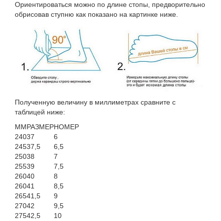
Ориентироваться можно по длине стопы, предворительно
обрисовав ступню как показано на картинке ниже.
Полученную величину в миллиметрах сравните с
таблицей ниже:
ММ
РАЗМЕР
НОМЕР
240
37
6
245
37,5
6,5
250
38
7
255
39
7,5
260
40
8
260
41
8,5
265
41,5
9
270
42
9,5
275
42,5
10