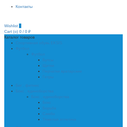
Контакты
Wishlist
0
Cart (
o
)
0
/
0
₽
Каталог товаров
Спортивная обувь EKSIS
Футбол
Футбол
Бутсы
Щитки
Перчатки вратарские
Гетры
Бег , фитнес
Бокс , единоборства
Бокс , единоборства
Бокс
Борьба
Самбо
Тяжелая атлетика