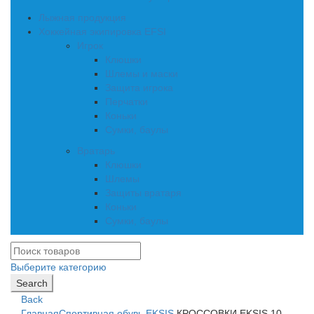
Лыжная продукция
Хоккейная экипировка EFSI
Игрок
Клюшки
Шлемы и маски
Защита игрока
Перчатки
Коньки
Сумки, баулы
Вратарь
Клюшки
Шлемы
Защиты вратаря
Коньки
Сумки, баулы
Выберите категорию
Search
Back
Главная
Спортивная обувь EKSIS
КРОССОВКИ EKSIS 10