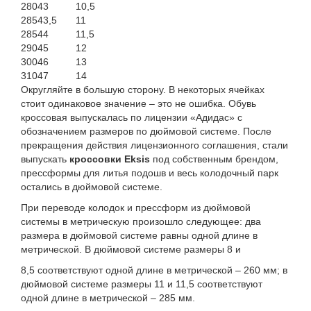
280
43
10,5
285
43,5
11
285
44
11,5
290
45
12
300
46
13
310
47
14
Округляйте в большую сторону. В некоторых ячейках
стоит одинаковое значение – это не ошибка. Обувь
кроссовая выпускалась по лицензии «Адидас» с
обозначением размеров по дюймовой системе. После
прекращения действия лицензионного соглашения, стали
выпускать
кроссовки Eksis
под собственным брендом,
прессформы для литья подошв и весь колодочный парк
остались в дюймовой системе.
При переводе колодок и прессформ из дюймовой
системы в метрическую произошло следующее: два
размера в дюймовой системе равны одной длине в
метрической. В дюймовой системе размеры 8 и
8,5 соответствуют одной длине в метрической – 260 мм; в
дюймовой системе размеры 11 и 11,5 соответствуют
одной длине в метрической – 285 мм.