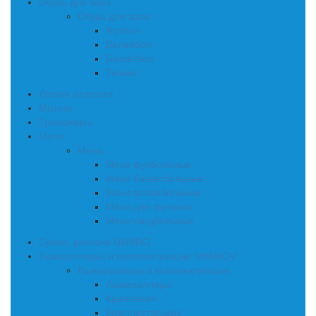
Обувь для зала
Обувь для зала
Футбол
Волейбол
Баскетбол
Теннис
Легкая атлетика
Mizuno
Тренажеры
Мячи
Мячи
Мячи футбольные
Мячи баскетбольные
Мячи волейбольные
Мячи для футзала
Мячи гандбольные
Сумки, рюкзаки UMBRO
Лыжероллеры и комплектующие SHAMOV
Лыжероллеры и комплектующие
Лыжероллеры
Крепления
Комплектующие