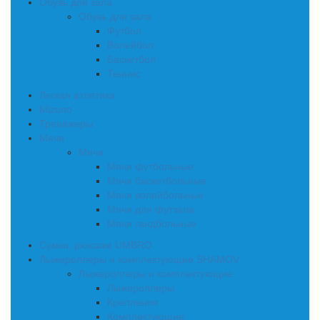
Обувь для зала
Обувь для зала
Футбол
Волейбол
Баскетбол
Теннис
Легкая атлетика
Mizuno
Тренажеры
Мячи
Мячи
Мячи футбольные
Мячи баскетбольные
Мячи волейбольные
Мячи для футзала
Мячи гандбольные
Сумки, рюкзаки UMBRO
Лыжероллеры и комплектующие SHAMOV
Лыжероллеры и комплектующие
Лыжероллеры
Крепления
Комплектующие