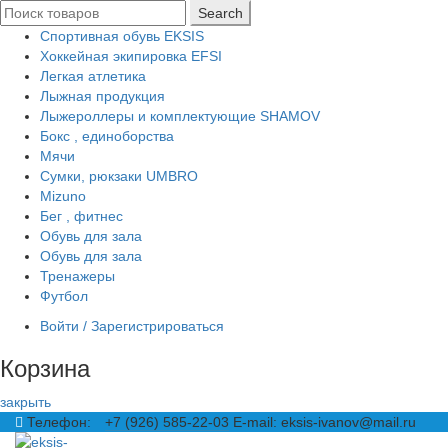
Search
Спортивная обувь EKSIS
Хоккейная экипировка EFSI
Легкая атлетика
Лыжная продукция
Лыжероллеры и комплектующие SHAMOV
Бокс , единоборства
Мячи
Сумки, рюкзаки UMBRO
Mizuno
Бег , фитнес
Обувь для зала
Обувь для зала
Тренажеры
Футбол
Войти / Зарегистрироваться
Корзина
закрыть
Телефон:
+7 (926) 585-22-03
E-mail: eksis-ivanov@mail.ru