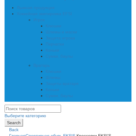
Лыжная продукция
Хоккейная экипировка EFSI
Игрок
Клюшки
Шлемы и маски
Защита игрока
Перчатки
Коньки
Сумки, баулы
Вратарь
Клюшки
Шлемы
Защиты вратаря
Коньки
Сумки, баулы
Выберите категорию
Search
Back
Главная
Спортивная обувь EKSIS
Кроссовки EKSI’S