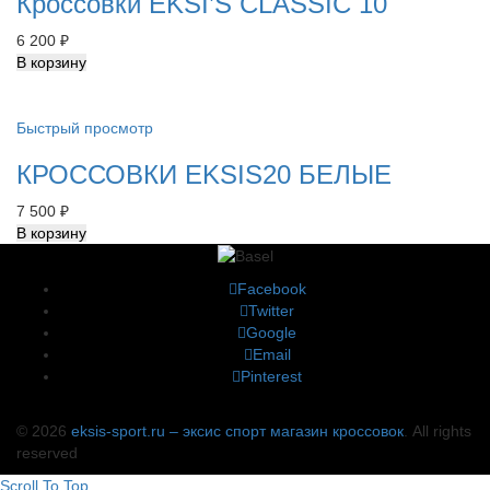
Кроссовки EKSI’S CLASSIC 10
6 200
₽
В корзину
Быстрый просмотр
КРОССОВКИ EKSIS20 БЕЛЫЕ
7 500
₽
В корзину
Facebook
Twitter
Google
Email
Pinterest
© 2026
eksis-sport.ru – эксис спорт магазин кроссовок
. All rights
reserved
Scroll To Top