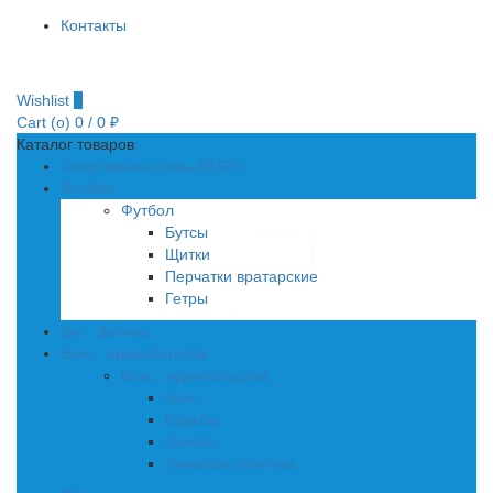
Контакты
Wishlist
0
Cart (
o
)
0
/
0
₽
Каталог товаров
Спортивная обувь EKSIS
Футбол
Футбол
Бутсы
Щитки
Перчатки вратарские
Гетры
Бег , фитнес
Бокс , единоборства
Бокс , единоборства
Бокс
Борьба
Самбо
Тяжелая атлетика