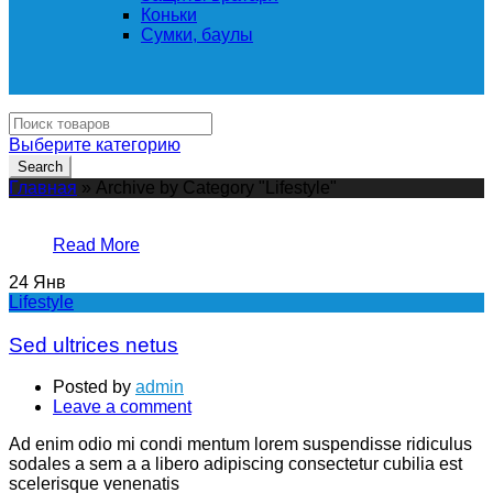
Коньки
Сумки, баулы
Выберите категорию
Search
Главная
»
Archive by Category "Lifestyle"
Read More
24
Янв
Lifestyle
Sed ultrices netus
Posted by
admin
Leave a comment
Ad enim odio mi condi mentum lorem suspendisse ridiculus
sodales a sem a a libero adipiscing consectetur cubilia est
scelerisque venenatis