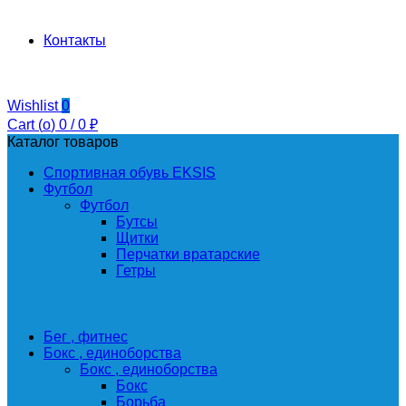
Контакты
Wishlist
0
Cart (
o
)
0
/
0
₽
Каталог товаров
Спортивная обувь EKSIS
Футбол
Футбол
Бутсы
Щитки
Перчатки вратарские
Гетры
Бег , фитнес
Бокс , единоборства
Бокс , единоборства
Бокс
Борьба