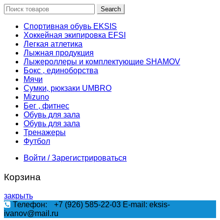
Search
Спортивная обувь EKSIS
Хоккейная экипировка EFSI
Легкая атлетика
Лыжная продукция
Лыжероллеры и комплектующие SHAMOV
Бокс , единоборства
Мячи
Сумки, рюкзаки UMBRO
Mizuno
Бег , фитнес
Обувь для зала
Обувь для зала
Тренажеры
Футбол
Войти / Зарегистрироваться
Корзина
закрыть
Телефон:
+7 (926) 585-22-03
E-mail: eksis-
ivanov@mail.ru