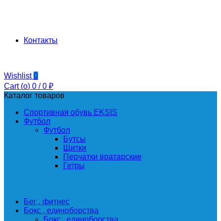
Контакты
Wishlist
0
Cart (
o
)
0
/
0
₽
Каталог товаров
Спортивная обувь EKSIS
Футбол
Футбол
Бутсы
Щитки
Перчатки вратарские
Гетры
Бег , фитнес
Бокс , единоборства
Бокс , единоборства