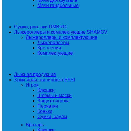
Мячи для футзала
Мячи гандбольные
Сумки, рюкзаки UMBRO
Лыжероллеры и комплектующие SHAMOV
Лыжероллеры и комплектующие
Лыжероллеры
Крепления
Комплектующие
Лыжная продукция
Хоккейная экипировка EFSI
Игрок
Клюшки
Шлемы и маски
Защита игрока
Перчатки
Коньки
Сумки, баулы
Вратарь
Клюшки