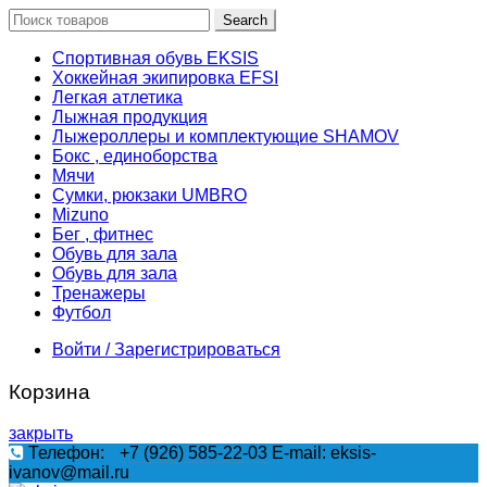
Search
Спортивная обувь EKSIS
Хоккейная экипировка EFSI
Легкая атлетика
Лыжная продукция
Лыжероллеры и комплектующие SHAMOV
Бокс , единоборства
Мячи
Сумки, рюкзаки UMBRO
Mizuno
Бег , фитнес
Обувь для зала
Обувь для зала
Тренажеры
Футбол
Войти / Зарегистрироваться
Корзина
закрыть
Телефон:
+7 (926) 585-22-03
E-mail: eksis-
ivanov@mail.ru